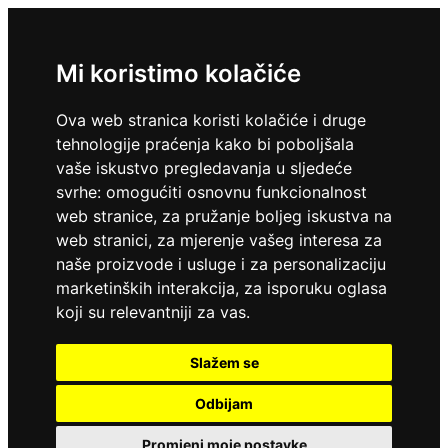
Mi koristimo kolačiće
Ova web stranica koristi kolačiće i druge
tehnologije praćenja kako bi poboljšala
vaše iskustvo pregledavanja u sljedeće
svrhe:
omogućiti osnovnu funkcionalnost
web stranice
,
za pružanje boljeg iskustva na
web stranici
,
za mjerenje vašeg interesa za
naše proizvode i usluge i za personalizaciju
marketinških interakcija
,
za isporuku oglasa
koji su relevantniji za vas
.
Slažem se
Odbijam
Promjeni moje postavke