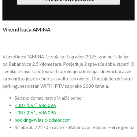
Vikend kuća AMINA
Vikend kuća “AMINA” je objekat izgrađen 2025. godine. Udaljen
od Babanovca 2,5 kilometara. Posjeduje 2 spavaće sobe, kupatilO
i veliku terasu. U potpunosti opremljena kuhinja i dnevni boravak
sa svim što je potrebno za kvalitetan odmor. Obezbjeđen privatni
parking, besplatan WiFi i IPTV sa preko 2000 kanala.
Seosko domaćinstvo Vlašić odmor
+387 (061) 686 096
+387 (061) 686 096
booking@vlasic-odmor.com
Šišaba bb 72270 Travnik – Babanovac Bosna i Hercegovina