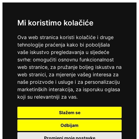
Mi koristimo kolačiće
Ova web stranica koristi kolačiće i druge
tehnologije praćenja kako bi poboljšala
vaše iskustvo pregledavanja u sljedeće
svrhe:
omogućiti osnovnu funkcionalnost
web stranice
,
za pružanje boljeg iskustva na
web stranici
,
za mjerenje vašeg interesa za
naše proizvode i usluge i za personalizaciju
marketinških interakcija
,
za isporuku oglasa
koji su relevantniji za vas
.
Slažem se
Odbijam
Promjeni moje postavke